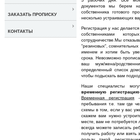
документов мы берем на
собственника готового пр
ЗАКАЗАТЬ ПРОПИСКУ
несколько устраивающих ва
Регистрация у нас делается
КОНТАКТЫ
собственниками кот
сотрудничестве.Мы отказыв
"резиновых", сомнительных
именем и хотим быть уве
срока. Невозможно прописат
ваш муж/жена/родствен
определенный список домо
чтобы подыскать вам подхо
Наши специалисты мо
временную регистраци
Временная регистрация
- 
пребывания т.е. там где ч
схемы в том, если у вас уж
скажем вам нужно устроит
месте, вам не потребуется 
всегда можете записать реб
получить работу или взять
пользу такой регистраци