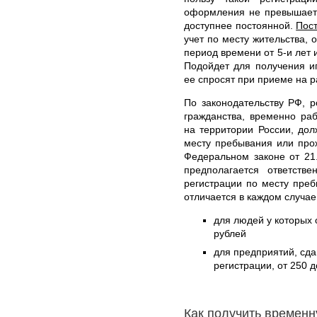
оформления не превышает 
доступнее постоянной.
Пос
учет по месту жительства,
период времени от 5-и лет 
Подойдет для получения ип
ее спросят при приеме на ра
По законодательству РФ, р
гражданства, временно р
на территории России, дол
месту пребывания или про
Федеральном законе от 21
предполагается ответств
регистрации по месту пре
отличается в каждом случае
для людей у которых о
рублей
для предприятий, сд
регистрации, от 250 д
Как получить времен