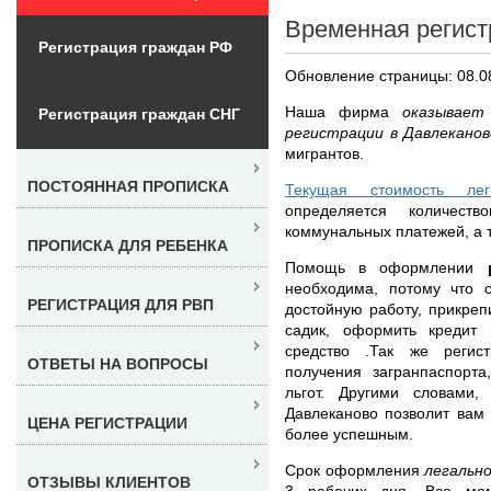
Временная регист
Регистрация граждан РФ
Обновление страницы: 08.0
Наша фирма
оказывает
Регистрация граждан СНГ
регистрации в Давлекано
мигрантов.
ПОСТОЯННАЯ ПРОПИСКА
Текущая стоимость ле
определяется количеств
коммунальных платежей, а т
ПРОПИСКА ДЛЯ РЕБЕНКА
Помощь в оформлении
необходима, потому что 
РЕГИСТРАЦИЯ ДЛЯ РВП
достойную работу, прикреп
садик, оформить кредит
средство .Так же регис
ОТВЕТЫ НА ВОПРОСЫ
получения загранпаспорт
льгот. Другими словами,
Давлеканово позволит вам 
ЦЕНА РЕГИСТРАЦИИ
более успешным.
Срок оформления
легальн
ОТЗЫВЫ КЛИЕНТОВ
3 рабочих дня. Все мо