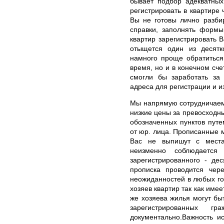
бывает подбор адекватных
регистрировать в квартире
Вы не готовы лично разби
справки, заполнять формы
квартир зарегистрировать В
отыщется один из десятко
намного проще обратиться
время, но и в конечном сче
смогли бы заработать за
адреса для регистрации и и
Мы напрямую сотрудничаем 
низкие цены за превосход
обозначенных пунктов пут
от юр. лица. Прописанные м
Вас не выпишут с места
неизменно соблюдаетс
зарегистрированного - де
прописка проводится че
неожиданностей в любых го
хозяев квартир так как име
же хозяева жилья могут бы
зарегистрированных 
документально.Важность и